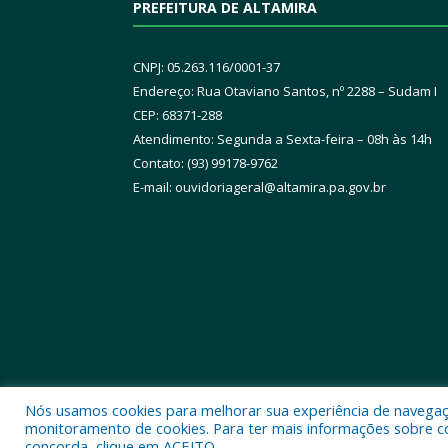
PREFEITURA DE ALTAMIRA
CNPJ: 05.263.116/0001-37
Endereço: Rua Otaviano Santos, nº 2288 – Sudam I
CEP: 68371-288
Atendimento: Segunda a Sexta-feira – 08h às 14h
Contato: (93) 99178-9762
E-mail:
ouvidoriageral@altamira.pa.
gov.br
Nós usamos cookies para melhorar sua experiência de navegação
Todos os direitos reservados a Prefeitura Municipal
monitoramento de cookies. Para ter mais informações sobre como
concorda, clique em ACEITO.