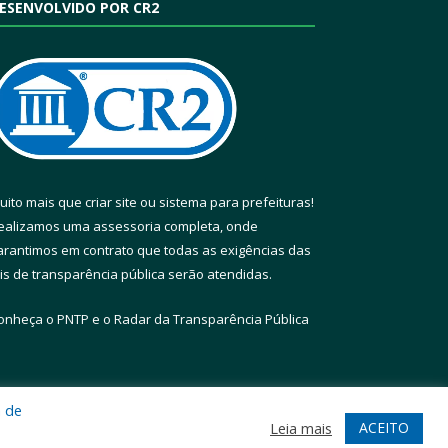
ESENVOLVIDO POR CR2
uito mais que
criar site
ou
sistema para prefeituras
!
ealizamos uma
assessoria
completa, onde
arantimos em contrato que todas as exigências das
eis de transparência pública
serão atendidas.
onheça o
PNTP
e o
Radar da Transparência Pública
a de
te
Acessar Área Administrativa
Acessar Webmail
ACEITO
Leia mais