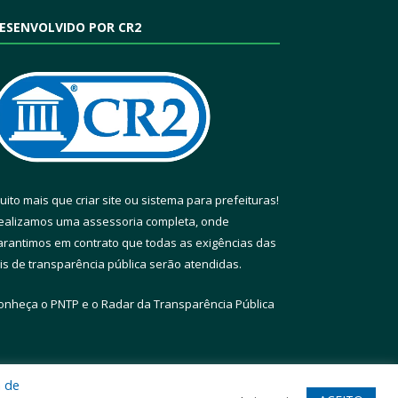
ESENVOLVIDO POR CR2
uito mais que
criar site
ou
sistema para prefeituras
!
ealizamos uma
assessoria
completa, onde
arantimos em contrato que todas as exigências das
eis de transparência pública
serão atendidas.
onheça o
PNTP
e o
Radar da Transparência Pública
a de
te
Acessar Área Administrativa
Acessar Webmail