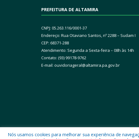
PREFEITURA DE ALTAMIRA
CNPJ: 05.263.116/0001-37
Endereço: Rua Otaviano Santos, nº 2288 – Sudam I
CEP: 68371-288
Atendimento: Segunda a Sexta-feira – 08h às 14h
Contato: (93) 99178-9762
E-mail:
ouvidoriageral@altamira.pa.
gov.br
Nós usamos cookies para melhorar sua experiência de navegação
Todos os direitos reservados a Prefeitura Municipal