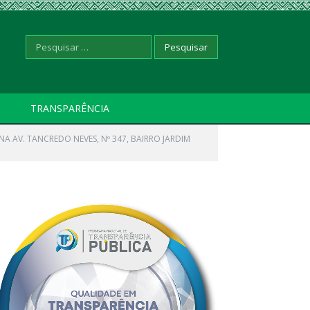
Pesquisar
TRANSPARÊNCIA
A AV. TANCREDO NEVES, Nº 347, BAIRRO JARDIM
por: