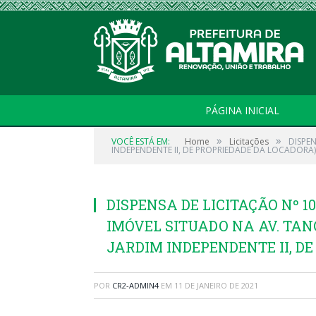
PÁGINA INICIAL
»
»
VOCÊ ESTÁ EM:
Home
Licitações
DISPE
INDEPENDENTE II, DE PROPRIEDADE DA LOCADORA)
DISPENSA DE LICITAÇÃO Nº 1
IMÓVEL SITUADO NA AV. TANC
JARDIM INDEPENDENTE II, D
POR
CR2-ADMIN4
EM
11 DE JANEIRO DE 2021