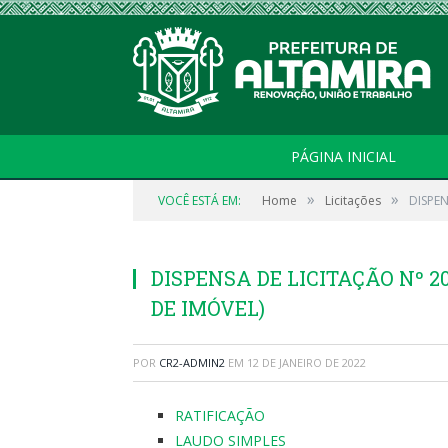
PÁGINA INICIAL
»
»
VOCÊ ESTÁ EM:
Home
Licitações
DISPEN
DISPENSA DE LICITAÇÃO Nº 2
DE IMÓVEL)
POR
CR2-ADMIN2
EM
12 DE JANEIRO DE 2022
RATIFICAÇÃO
LAUDO SIMPLES