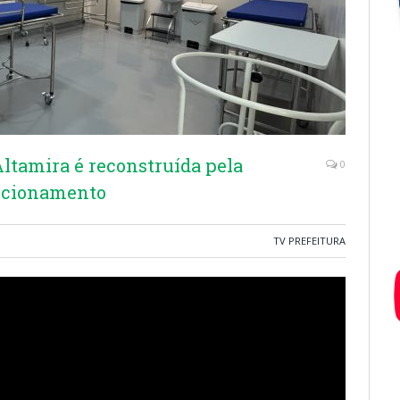
ltamira é reconstruída pela
0
uncionamento
TV PREFEITURA