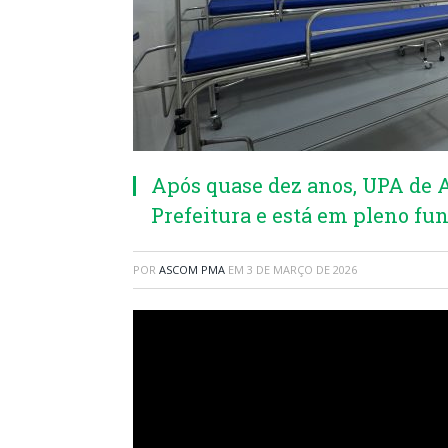
Após quase dez anos, UPA de A
Prefeitura e está em pleno f
POR
ASCOM PMA
EM
3 DE MARÇO DE 2026