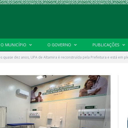
O MUNICÍPIO
O GOVERNO
PUBLICAÇÕES
s quase dez anos, UPA de Altamira é reconstruída pela Prefeitura e está em 