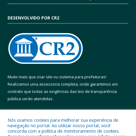
DESENVOLVIDO POR CR2
Muito mais que
criar site
ou
sistema para prefeituras
!
Realizamos uma
assessoria
completa, onde garantimos em
contrato que todas as exigências das
leis de transparência
pública
serão atendidas.
Conheça o
PNTP
e o
Radar da Transparência Pública
Nós usamos cookies para melhorar sua experiência de
navegação no portal. Ao utilizar nosso portal, você
concorda com a política de monitoramento de cookies.